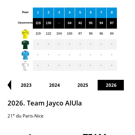
Étape
1
2
3
4
5
6
7
8
Classements
119
130
-
64
42
95
94
87
119
122
104
100
97
99
86
84
-
-
-
-
-
-
-
-
-
-
-
-
-
-
-
-
-
-
-
-
-
-
-
-
22
2023
2024
2025
2026
2026. Team Jayco AlUla
e
21
du Paris-Nice