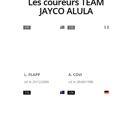
Les coureurs TEAM
JAYCO ALULA
171
172
L. PLAPP
A. COVI
né le 25/12/2000
né le 28/09/1998
173
174