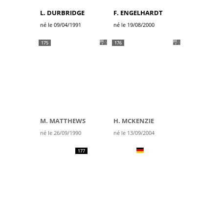
L. DURBRIDGE
F. ENGELHARDT
né le 09/04/1991
né le 19/08/2000
175
176
M. MATTHEWS
H. MCKENZIE
né le 26/09/1990
né le 13/09/2004
177