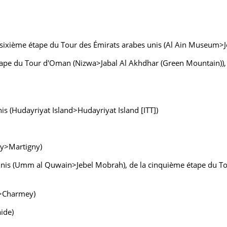
 sixième étape du Tour des Émirats arabes unis (Al Ain Museum>J
tape du Tour d'Oman (Nizwa>Jabal Al Akhdhar (Green Mountain)), 
s (Hudayriyat Island>Hudayriyat Island [ITT])
ny>Martigny)
unis (Umm al Quwain>Jebel Mobrah), de la cinquième étape du To
c>Charmey)
ide)