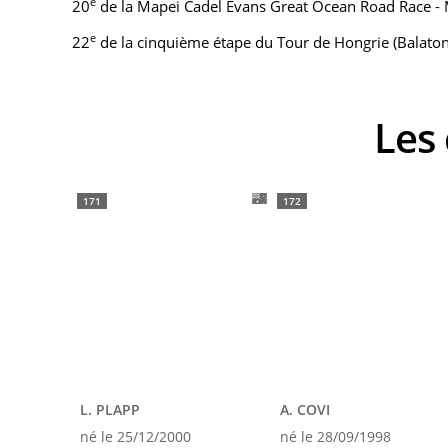
e
20
de la Mapei Cadel Evans Great Ocean Road Race -
e
22
de la cinquième étape du Tour de Hongrie (Balat
Le
171
172
L. PLAPP
A. COVI
né le 25/12/2000
né le 28/09/1998