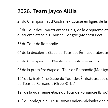
2026. Team Jayco AlUla
e
2
du Championnat d'Australie - Course en ligne, de la
e
3
du Tour des Émirats arabes unis, de la cinquième é
quatrième étape du Tour de Hongrie (Mohács>Pécs)
e
5
du Tour de Romandie
e
6
de la deuxième étape du Tour des Émirats arabes uni
e
8
du Championnat d'Australie - Contre-la-montre
e
9
de la première étape du Tour de Romandie (Martig
e
10
de la troisième étape du Tour des Émirats arabes 
du Tour de Romandie (Orbe>Orbe)
e
12
de la quatrième étape du Tour de Romandie (Bro
e
15
du prologue du Tour Down Under (Adelaide>Adela