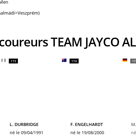
 Men
onalmádi>Veszprém)
s coureurs TEAM JAYCO A
173
174
17
L. DURBRIDGE
F. ENGELHARDT
M
né le 09/04/1991
né le 19/08/2000
né