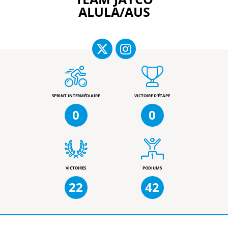
ALULA/AUS
SPRINT INTERMÉDIAIRE
VICTOIRE D'ÉTAPE
0
0
VICTOIRES
PODIUMS
22
42