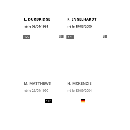
L. DURBRIDGE
F. ENGELHARDT
né le 09/04/1991
né le 19/08/2000
175
176
M. MATTHEWS
H. MCKENZIE
né le 26/09/1990
né le 13/09/2004
177