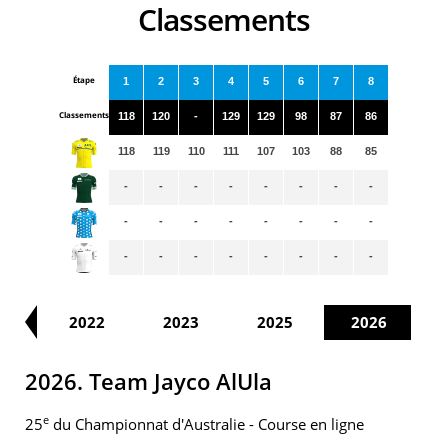
Classements
Étape
1
2
3
4
5
6
7
8
Classements
118
120
-
129
129
98
87
86
118
119
110
111
107
103
88
85
-
-
-
-
-
-
-
-
-
-
-
-
-
-
-
-
-
-
-
-
-
-
-
-
21
2022
2023
2025
2026
2026. Team Jayco AlUla
e
25
du Championnat d'Australie - Course en ligne