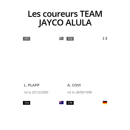
Les coureurs TEAM
JAYCO ALULA
171
172
L. PLAPP
A. COVI
né le 25/12/2000
né le 28/09/1998
173
174