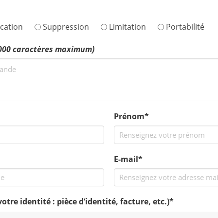
ication
Suppression
Limitation
Portabilité
000 caractères maximum)
Prénom*
E-mail*
re identité : pièce d’identité, facture, etc.)
*