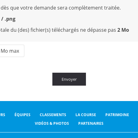
 dès que votre demande sera complètement traitée.
g / .png
 totale du (des) fichier(s) téléchargés ne dépasse pas
2 Mo
 Mo max
Envoyer
RS
ÉQUIPES
CLASSEMENTS
LA COURSE
PATRIMOINE
VIDÉOS & PHOTOS
PARTENAIRES