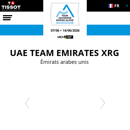
FR
LA COURSE
JEUX OFFICIELS
07/06 > 14/06/2026
UAE TEAM EMIRATES XRG
Émirats arabes unis