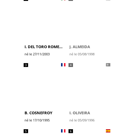
I. DEL TORO ROMERO
J. ALMEIDA
né le 27/11/2003
né le 05/08/1998
3
4
B. COSNEFROY
I. OLIVEIRA
né le 17/10/1995
né le 05/09/1996
5
6