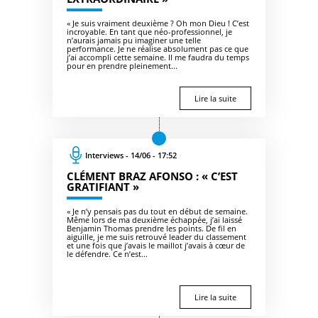
« Je suis vraiment deuxième ? Oh mon Dieu ! C’est
incroyable. En tant que néo-professionnel, je
n’aurais jamais pu imaginer une telle
performance. Je ne réalise absolument pas ce que
j’ai accompli cette semaine. Il me faudra du temps
pour en prendre pleinement...
Lire la suite
Interviews - 14/06 - 17:52
CLÉMENT BRAZ AFONSO : « C’EST
GRATIFIANT »
« Je n’y pensais pas du tout en début de semaine.
Même lors de ma deuxième échappée, j’ai laissé
Benjamin Thomas prendre les points. De fil en
aiguille, je me suis retrouvé leader du classement
et une fois que j’avais le maillot j’avais à cœur de
le défendre. Ce n’est...
Lire la suite