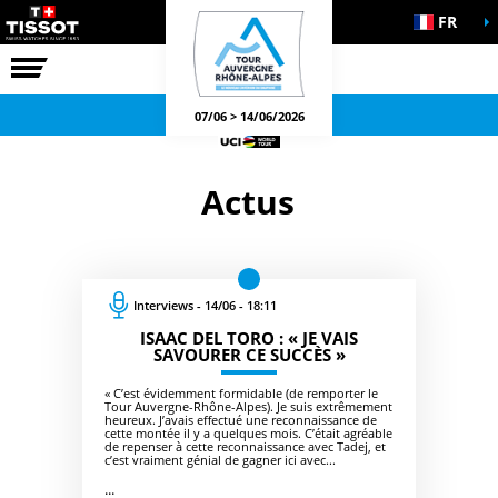
FR
LA COURSE
JEUX OFFICIELS
07/06 > 14/06/2026
Actus
Interviews - 14/06 - 18:11
ISAAC DEL TORO : « JE VAIS
SAVOURER CE SUCCÈS »
« C’est évidemment formidable (de remporter le
Tour Auvergne-Rhône-Alpes). Je suis extrêmement
heureux. J’avais effectué une reconnaissance de
cette montée il y a quelques mois. C’était agréable
de repenser à cette reconnaissance avec Tadej, et
c’est vraiment génial de gagner ici avec...
...