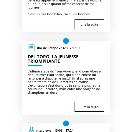
belle échappée, et même s’il n’y a pas de victoire
au bout je suis quand même content de ma
journée.
C’est un très bon bilan, j’ai eu de bonnes...
Lire la suite
Film de l'étape - 14/06 - 17:32
DEL TORO, LA JEUNESSE
TRIOMPHANTE
L’ultime étape du Tour Auvergne-Rhône-Alpes a
débuté avec Paul Seixas, qui a finalement dû
renoncer à disputer le match final après une
petite trentaine de kilomètres en course.
L’explication s’est donc jouée sans le plus jeune
coureur du peloton, mais entre une poignée de
champions en devenir...
Lire la suite
Interviews - 13/06 - 17:24