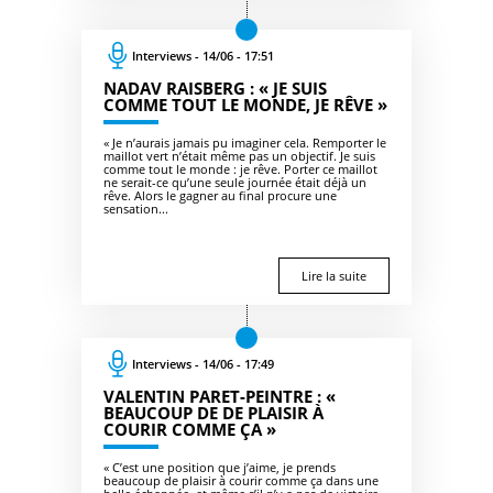
Interviews - 14/06 - 17:51
NADAV RAISBERG : « JE SUIS
COMME TOUT LE MONDE, JE RÊVE »
« Je n’aurais jamais pu imaginer cela. Remporter le
maillot vert n’était même pas un objectif. Je suis
comme tout le monde : je rêve. Porter ce maillot
ne serait-ce qu’une seule journée était déjà un
rêve. Alors le gagner au final procure une
sensation...
Lire la suite
Interviews - 14/06 - 17:49
VALENTIN PARET-PEINTRE : «
BEAUCOUP DE DE PLAISIR À
COURIR COMME ÇA »
« C’est une position que j’aime, je prends
beaucoup de plaisir à courir comme ça dans une