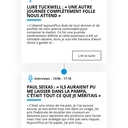
LUKE TUCKWELL : « UNE AUTRE
JOURNÉE COMPLÈTEMENT FOLLE
NOUS ATTEND »
« L’objectif aujourd’hui était de tout donner et de
profiter de mon avance confortable pour
conserver le maillot. Ce fut une journée
extrêmement difficile et cette ascension a été un
véritable calvaire, donc je suis très heureux d’avoir
réussi à garder le...
Lire la suite
Interviews - 13/06 - 17:18
PAUL SEIXAS : « ILS AURAIENT PU
ME LAISSER DANS LA PAMPA,
C’ÉTAIT TOUT CE QUE JE MÉRITAIS »
« C’était une erreur de ma part, je n’ai aucune
excuse. Je suis arrivé trop vite dans un virage, j’ai
pris l’habitude de doubler des coureurs en
descente pour reprendre des positions sans forcer
mais c’est une stratégie qui n’est pas sans risques.
Aujourd’hui je l’ai payée, j’ai pris trop...