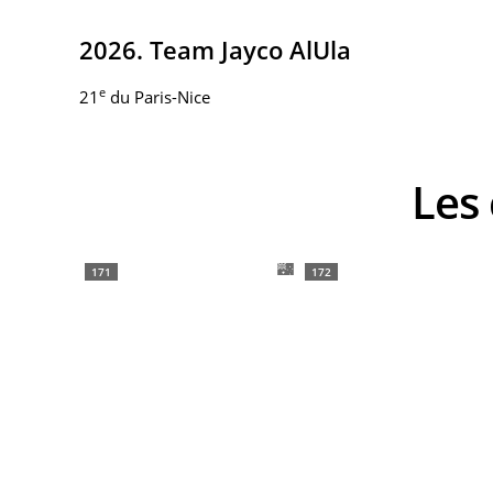
2026. Team Jayco AlUla
e
21
du Paris-Nice
Le
171
172