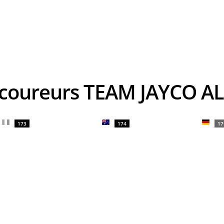
s coureurs TEAM JAYCO A
173
174
17