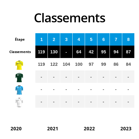
Classements
Étape
1
2
3
4
5
6
7
8
Classements
119
130
-
64
42
95
94
87
119
122
104
100
97
99
86
84
-
-
-
-
-
-
-
-
-
-
-
-
-
-
-
-
-
-
-
-
-
-
-
-
2020
2021
2022
2023