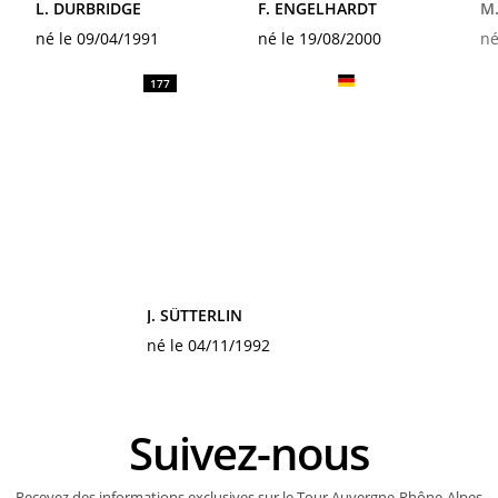
L. DURBRIDGE
F. ENGELHARDT
M
né le 09/04/1991
né le 19/08/2000
né
177
J. SÜTTERLIN
né le 04/11/1992
Suivez-nous
Recevez des informations exclusives sur le Tour Auvergne-Rhône-Alpes