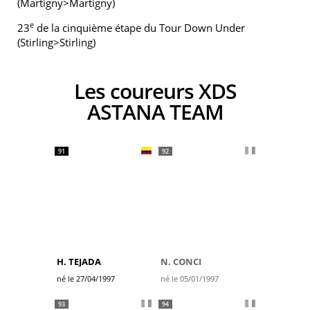
(Martigny>Martigny)
e
23
de la cinquième étape du Tour Down Under
(Stirling>Stirling)
Les coureurs XDS
ASTANA TEAM
91
92
H. TEJADA
N. CONCI
né le 27/04/1997
né le 05/01/1997
93
94