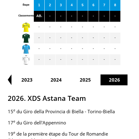
Étape
1
2
3
4
5
6
7
8
Classements
AB.
-
-
-
-
-
-
-
-
-
-
-
-
-
-
-
-
-
-
-
-
-
-
-
-
-
-
-
-
-
-
-
-
-
-
-
-
-
-
-
21
2023
2024
2025
2026
2026. XDS Astana Team
e
15
du Giro della Provincia di Biella - Torino-Biella
e
17
du Giro dell'Appennino
e
19
de la première étape du Tour de Romandie