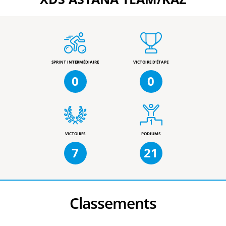
SPRINT INTERMÉDIAIRE
VICTOIRE D'ÉTAPE
0
0
VICTOIRES
PODIUMS
7
21
Classements