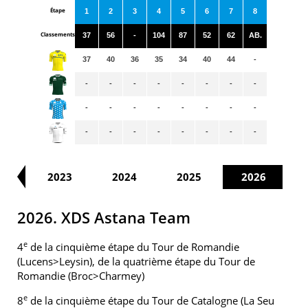
Étape
1
2
3
4
5
6
7
8
Classements
37
56
-
104
87
52
62
AB.
37
40
36
35
34
40
44
-
-
-
-
-
-
-
-
-
-
-
-
-
-
-
-
-
-
-
-
-
-
-
-
-
22
2023
2024
2025
2026
2026. XDS Astana Team
e
4
de la cinquième étape du Tour de Romandie
(Lucens>Leysin), de la quatrième étape du Tour de
Romandie (Broc>Charmey)
e
8
de la cinquième étape du Tour de Catalogne (La Seu