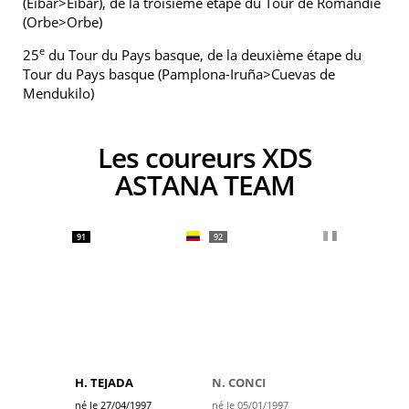
(Eibar>Eibar), de la troisième étape du Tour de Romandie
(Orbe>Orbe)
e
25
du Tour du Pays basque, de la deuxième étape du
Tour du Pays basque (Pamplona-Iruña>Cuevas de
Mendukilo)
Les coureurs XDS
ASTANA TEAM
91
92
H. TEJADA
N. CONCI
né le 27/04/1997
né le 05/01/1997