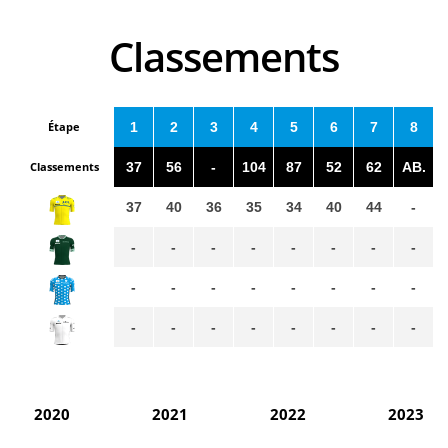
Classements
Étape
1
2
3
4
5
6
7
8
Classements
37
56
-
104
87
52
62
AB.
37
40
36
35
34
40
44
-
-
-
-
-
-
-
-
-
-
-
-
-
-
-
-
-
-
-
-
-
-
-
-
-
2020
2021
2022
2023