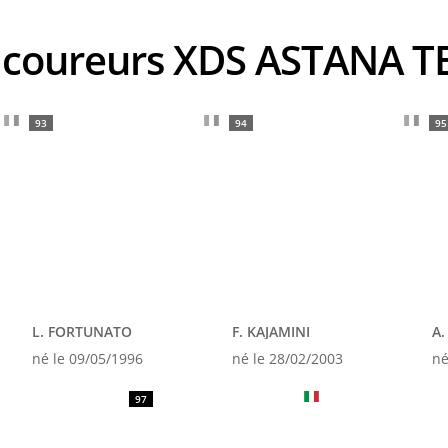
s coureurs XDS ASTANA 
93
94
95
L. FORTUNATO
F. KAJAMINI
A.
né le 09/05/1996
né le 28/02/2003
né
97