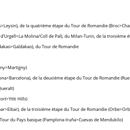
>Leysin), de la quatrième étape du Tour de Romandie (Broc>Ch
d'Urgell>La Molina/Coll de Pal), du Milan-Turin, de la troisième
ldakao>Galdakao), du Tour de Romandie
gny>Martigny)
lona>Barcelona), de la deuxième étape du Tour de Romandie (Ru
ueralt)
t>Yitti Hills)
bar>Eibar), de la troisième étape du Tour de Romandie (Orbe>Orb
 Tour du Pays basque (Pamplona-Iruña>Cuevas de Mendukilo)