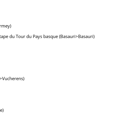
armey)
 étape du Tour du Pays basque (Basauri>Basauri)
e>Vucherens)
e)