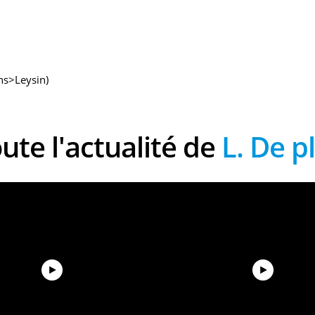
ns>Leysin)
oute l'actualité de
L. De p