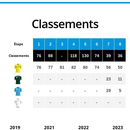
Classements
Étape
1
2
3
4
5
6
7
8
Classements
76
88
-
118
130
74
39
36
76
77
81
82
80
74
56
50
-
-
-
-
-
-
23
11
-
-
-
-
-
-
29
5
-
-
-
-
-
-
-
-
2019
2021
2022
2023