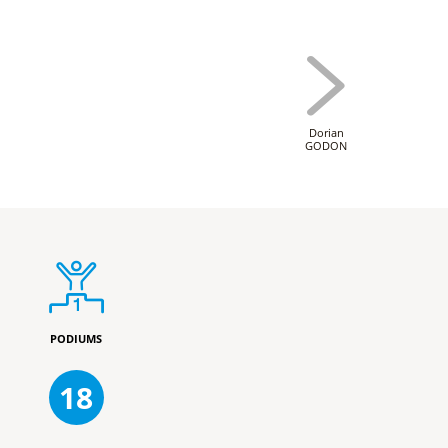
Dorian
GODON
PODIUMS
18