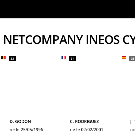
urs NETCOMPANY INEOS C
33
34
35
D. GODON
C. RODRIGUEZ
J.
né le 25/05/1996
né le 02/02/2001
né