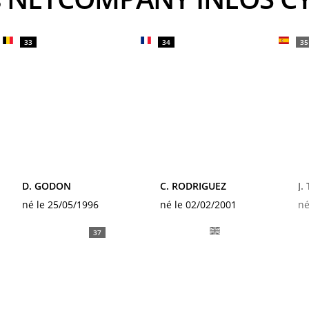
33
34
35
D. GODON
C. RODRIGUEZ
J.
né le 25/05/1996
né le 02/02/2001
né
37