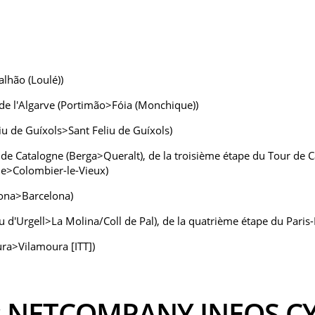
lhão (Loulé))
de l'Algarve (Portimão>Fóia (Monchique))
iu de Guíxols>Sant Feliu de Guíxols)
de Catalogne (Berga>Queralt), de la troisième étape du Tour de C
e>Colombier-le-Vieux)
lona>Barcelona)
u d'Urgell>La Molina/Coll de Pal), de la quatrième étape du Pari
ura>Vilamoura [ITT])
urs NETCOMPANY INEOS C