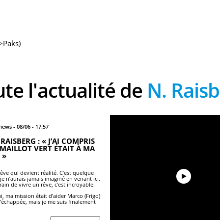
>Paks)
ute l'actualité de
N. Rais
iews - 08/06 - 17:57
RAISBERG : « J’AI COMPRIS
 MAILLOT VERT ÉTAIT À MA
 »
rêve qui devient réalité. C’est quelque
je n’aurais jamais imaginé en venant ici.
train de vivre un rêve, c’est incroyable.
i, ma mission était d’aider Marco (Frigo)
l’échappée, mais je me suis finalement