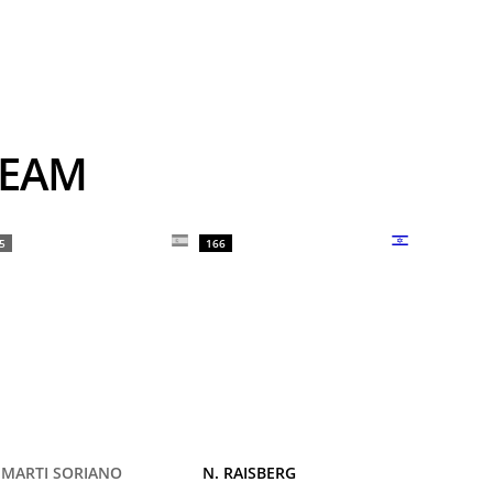
TEAM
5
166
 MARTI SORIANO
N. RAISBERG