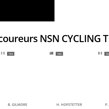
s coureurs NSN CYCLING 
163
164
16
B. GILMORE
H. HOFSTETTER
P.