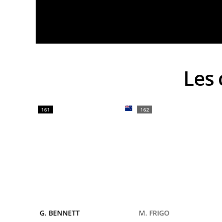
Le
161
162
G. BENNETT
M. FRIGO