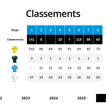
Classements
Étape
1
2
3
4
5
6
7
8
Classements
141
8
-
32
7
115
98
69
141
86
84
83
81
94
85
73
3
1
1
1
1
1
1
1
-
11
11
14
14
23
30
33
57
34
34
33
33
36
32
28
2
2023
2024
2025