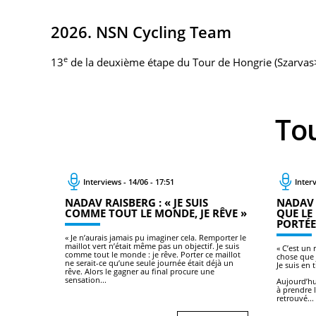
2026. NSN Cycling Team
e
13
de la deuxième étape du Tour de Hongrie (Szarvas
To
Interviews - 14/06 - 17:51
Interv
NADAV RAISBERG : « JE SUIS
NADAV 
COMME TOUT LE MONDE, JE RÊVE »
QUE LE
PORTÉE
« Je n’aurais jamais pu imaginer cela. Remporter le
maillot vert n’était même pas un objectif. Je suis
« C’est un 
comme tout le monde : je rêve. Porter ce maillot
chose que 
ne serait-ce qu’une seule journée était déjà un
Je suis en 
rêve. Alors le gagner au final procure une
sensation...
Aujourd’hu
à prendre 
retrouvé...