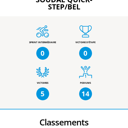
STEP/BEL
SPRINT INTERMÉDIAIRE
VICTOIRE D'ÉTAPE
0
0
VICTOIRES
PODIUMS
5
14
Classements