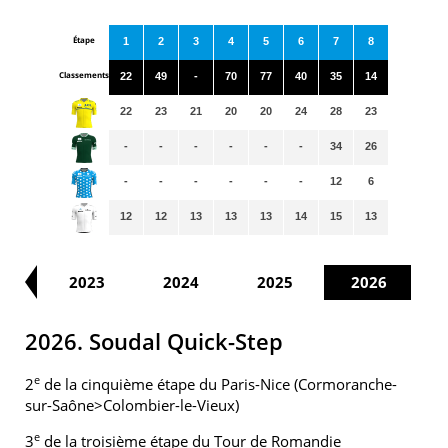
Étape
1
2
3
4
5
6
7
8
Classements
22
49
-
70
77
40
35
14
22
23
21
20
20
24
28
23
-
-
-
-
-
-
34
26
-
-
-
-
-
-
12
6
12
12
13
13
13
14
15
13
22
2023
2024
2025
2026
2026. Soudal Quick-Step
e
2
de la cinquième étape du Paris-Nice (Cormoranche-
sur-Saône>Colombier-le-Vieux)
e
3
de la troisième étape du Tour de Romandie