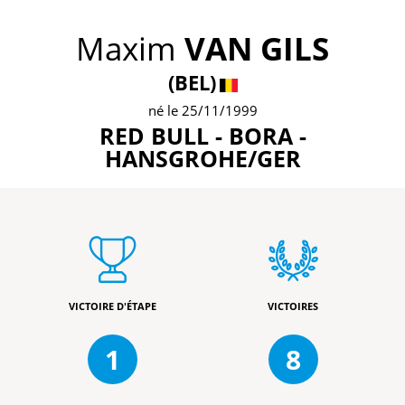
Maxim
VAN GILS
(BEL)
né le 25/11/1999
RED BULL - BORA -
HANSGROHE/GER
VICTOIRE D'ÉTAPE
VICTOIRES
1
8