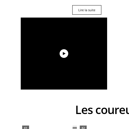
Lire la suite
Les cour
41
42