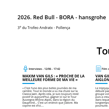
2026. Red Bull - BORA - hansgrohe
e
3
du Trofeo Andratx - Pollença
T
Interviews - 12/06 - 17:42
Film d
MAXIM VAN GILS : « PROCHE DE LA
VAN GI
MEILLEURE FORME DE MA VIE »
AIGLON
« C’est l’une des plus belles journées de ma
Le triptyq
carrière. Tout le monde a vu ma chute sur la
débuté par
Clasica Jaen. Après cela, je suis toujours resté
groupe vol
positif et aujourd’hui, gagner ici sur le Tour
puis a creu
Auvergne-Rhône-Alpes, dans la région du
dans leque
Dauphiné… C’est un endroit que j’adore. Ma
longtemps 
copine est d’ici....
poursuite.