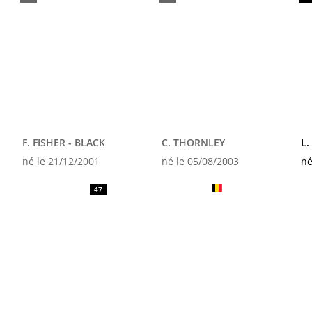
F. FISHER - BLACK
C. THORNLEY
L
né le 21/12/2001
né le 05/08/2003
né
47