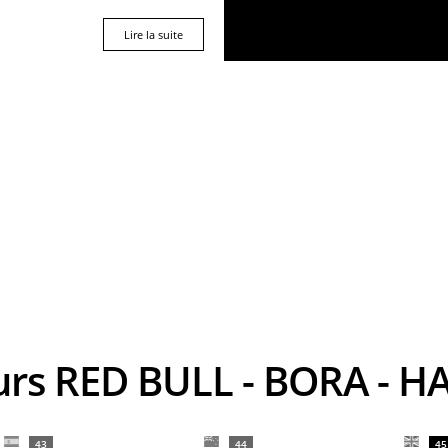
Lire la suite
eurs RED BULL - BORA -
43
44
45