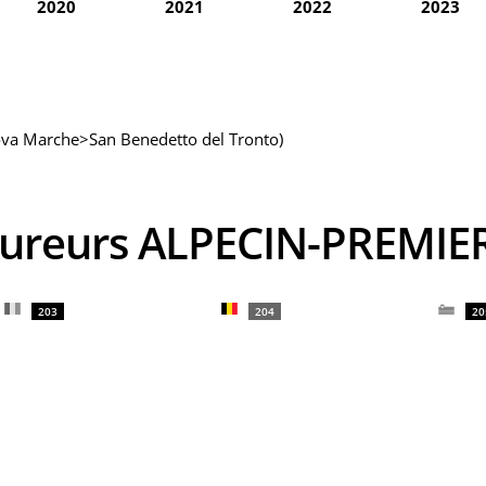
2020
2021
2022
2023
nova Marche>San Benedetto del Tronto)
coureurs ALPECIN-PREMIE
203
204
20