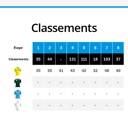
Classements
Étape
1
2
3
4
5
6
7
8
Classements
35
44
-
131
111
18
103
37
35
35
41
43
42
32
48
40
-
-
-
-
-
-
-
-
-
-
-
-
-
-
-
-
-
-
-
-
-
-
-
-