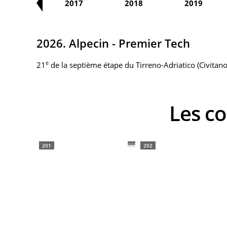
2016
2017
2018
2019
2026. Alpecin - Premier Tech
e
21
de la septième étape du Tirreno-Adriatico (Civita
Les 
201
202