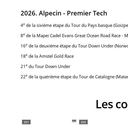
2026. Alpecin - Premier Tech
e
4
de la sixième étape du Tour du Pays basque (Goizp
e
8
de la Mapei Cadel Evans Great Ocean Road Race - 
e
16
de la deuxième étape du Tour Down Under (Norw
e
18
de la Amstel Gold Race
e
21
du Tour Down Under
e
22
de la quatrième étape du Tour de Catalogne (Ma
Les 
201
202