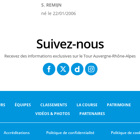
S. REMIJN
né le 22/01/2006
Suivez-nous
Recevez des informations exclusives sur le Tour Auvergne-Rhône-Alpes
RS
ÉQUIPES
CLASSEMENTS
LA COURSE
PATRIMOINE
VIDÉOS & PHOTOS
PARTENAIRES
Accréditations
Politique de confidentialité
Politique de coo