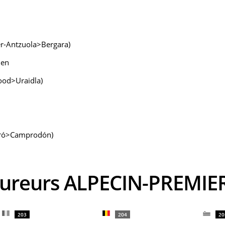
er-Antzuola>Bergara)
Men
ood>Uraidla)
taró>Camprodón)
coureurs ALPECIN-PREMIE
203
204
20