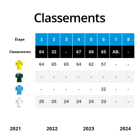
Classements
Étape
1
2
3
4
5
6
7
8
Classements
64
32
-
67
68
65
AB.
-
64
65
65
64
62
57
-
-
-
-
-
-
-
-
-
-
-
-
-
-
-
22
-
-
25
25
24
24
24
23
-
-
2021
2022
2023
2024