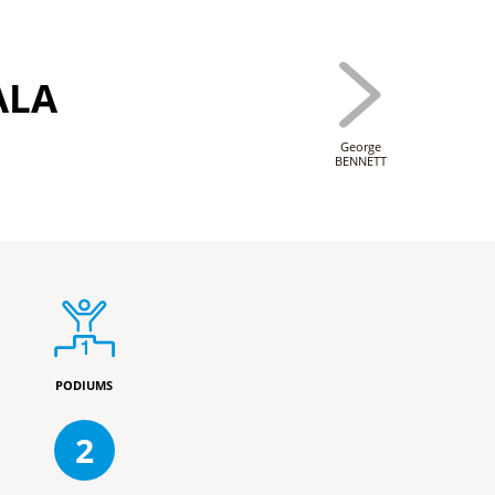
ALA
George
BENNETT
PODIUMS
2