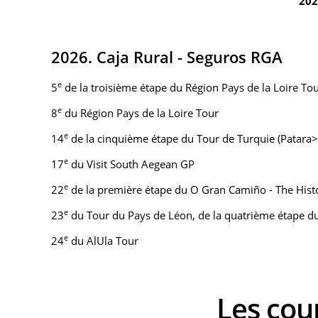
202
2026. Caja Rural - Seguros RGA
e
5
de la troisième étape du Région Pays de la Loire T
e
8
du Région Pays de la Loire Tour
e
14
de la cinquième étape du Tour de Turquie (Patara>
e
17
du Visit South Aegean GP
e
22
de la première étape du O Gran Camiño - The Histor
e
23
du Tour du Pays de Léon, de la quatrième étape du
e
24
du AlUla Tour
Les c