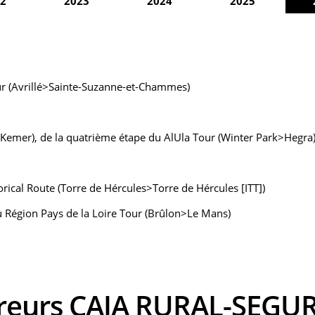
2
2023
2024
2025
our (Avrillé>Sainte-Suzanne-et-Chammes)
Kemer), de la quatrième étape du AlUla Tour (Winter Park>Hegra
ical Route (Torre de Hércules>Torre de Hércules [ITT])
 Région Pays de la Loire Tour (Brûlon>Le Mans)
oureurs CAJA RURAL-SEG