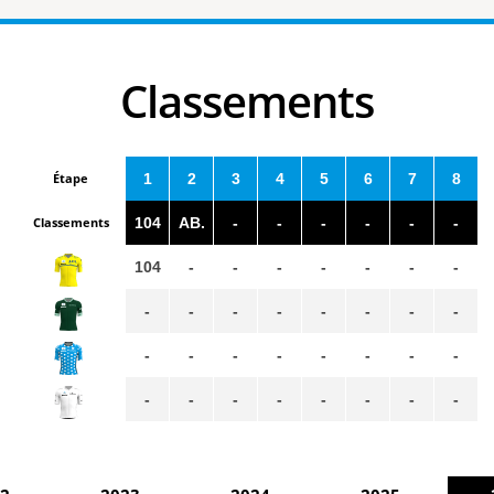
Classements
Étape
1
2
3
4
5
6
7
8
Classements
104
AB.
-
-
-
-
-
-
104
-
-
-
-
-
-
-
-
-
-
-
-
-
-
-
-
-
-
-
-
-
-
-
-
-
-
-
-
-
-
-