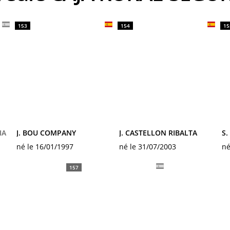
153
154
15
IA
J. BOU COMPANY
J. CASTELLON RIBALTA
S.
né le 16/01/1997
né le 31/07/2003
né
157