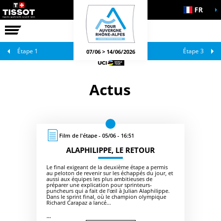
FR
LA COURSE
JEUX OFFICIELS
Étape 1
Étape 3
07/06 > 14/06/2026
Actus
Film de l'étape - 05/06 - 16:51
ALAPHILIPPE, LE RETOUR
Le final exigeant de la deuxième étape a permis
au peloton de revenir sur les échappés du jour, et
aussi aux équipes les plus ambitieuses de
préparer une explication pour sprinteurs-
puncheurs qui a fait de l’œil à Julian Alaphilippe.
Dans le sprint final, où le champion olympique
Richard Carapaz a lancé...
...