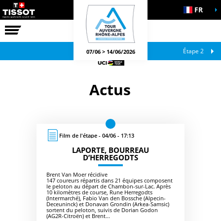
FR
LA COURSE
JEUX OFFICIELS
Étape 2
07/06 > 14/06/2026
Actus
Film de l'étape - 04/06 - 17:13
LAPORTE, BOURREAU
D’HERREGODTS
Brent Van Moer récidive
147 coureurs répartis dans 21 équipes composent
le peloton au départ de Chambon-sur-Lac. Après
10 kilomètres de course, Rune Herregodts
(Intermarché), Fabio Van den Bossche (Alpecin-
Deceuninck) et Donavan Grondin (Arkea-Samsic)
sortent du peloton, suivis de Dorian Godon
(AG2R-Citroën) et Brent...