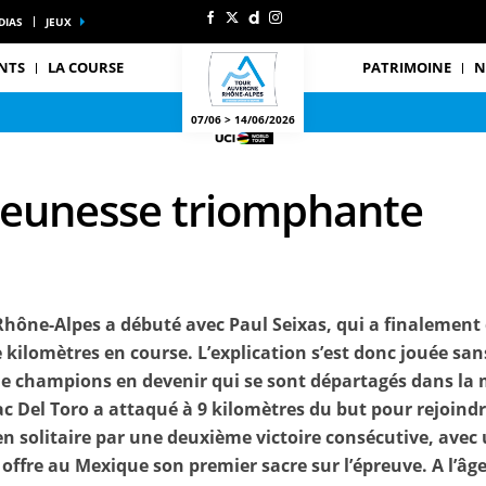
DIAS
JEUX
NTS
LA COURSE
PATRIMOINE
N
07/06 > 14/06/2026
 jeunesse triomphante
hône-Alpes a débuté avec Paul Seixas, qui a finalement
e kilomètres en course. L’explication s’est donc jouée san
de champions en devenir qui se sont départagés dans la 
 Del Toro a attaqué à 9 kilomètres du but pour rejoindre
en solitaire par une deuxième victoire consécutive, avec
fre au Mexique son premier sacre sur l’épreuve. A l’âge 