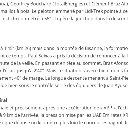
ana), Geoffrey Bouchard (TotalEnergies) et Clément Braz A
 maillot à pois. Le peloton emmené par Lidl-Trek pointe à ce 
e, est chronométré à 55’’. Il opère la jonction dans la desc
 1’45’’ (km 26) mais dans la montée de Bisanne, la formatio
t ce temps, Paul Seixas a pris la décision de renoncer à la f
ute de la veille. En passant en tête au sommet, Braz Afonso 
l’écart jusqu’à 2’40’’. Mais la situation s’avère bien moins 
ulement 40’’ de marge. La longue descente menant à Saint-Pie
lue bien sous le contrôle serré des équipiers de Juan Ayuso
éral
ale et précisément après une accélération de « VPP », l’éch
à 9 km de l’arrivée, la pression mise par les UAE Emirates 
exique dépose un kilomètre plus loin le coureur espagnol d