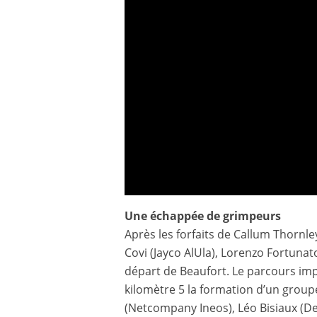
Une échappée de grimpeurs
Tour Auvergne-Rhône-Alpes 2026 - Étape 8 - Résu
Après les forfaits de Callum Thornl
Covi (Jayco AlUla), Lorenzo Fortunat
départ de Beaufort. Le parcours imp
kilomètre 5 la formation d’un group
(Netcompany Ineos), Léo Bisiaux (D