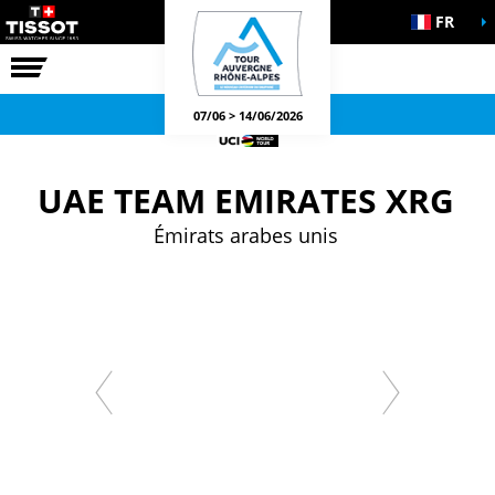
FR
LA COURSE
JEUX OFFICIELS
07/06 > 14/06/2026
UAE TEAM EMIRATES XRG
Émirats arabes unis