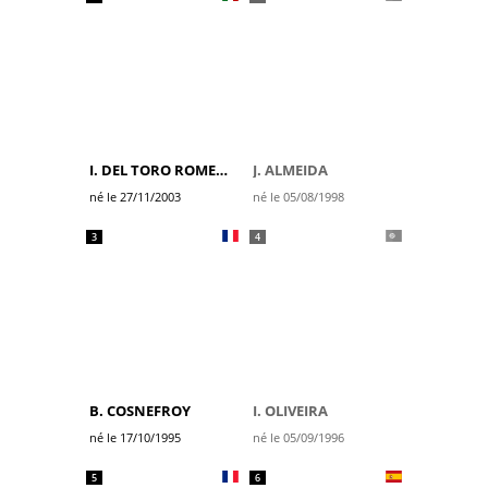
I. DEL TORO ROMERO
J. ALMEIDA
né le 27/11/2003
né le 05/08/1998
3
4
B. COSNEFROY
I. OLIVEIRA
né le 17/10/1995
né le 05/09/1996
5
6