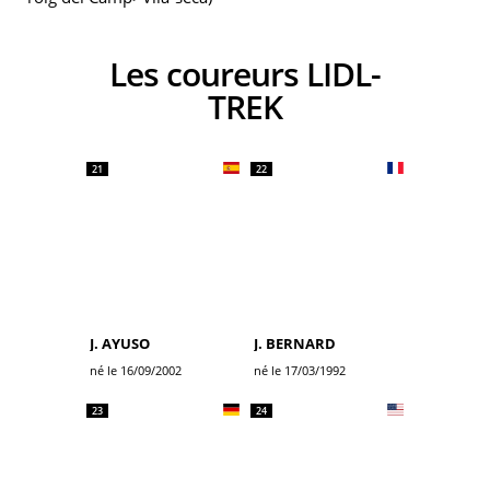
Les coureurs LIDL-
TREK
21
22
J. AYUSO
J. BERNARD
né le 16/09/2002
né le 17/03/1992
23
24