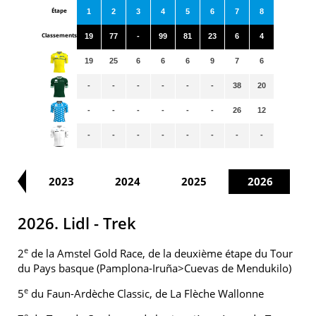
Étape
1
2
3
4
5
6
7
8
Classements
19
77
-
99
81
23
6
4
19
25
6
6
6
9
7
6
-
-
-
-
-
-
38
20
-
-
-
-
-
-
26
12
-
-
-
-
-
-
-
-
22
2023
2024
2025
2026
2026. Lidl - Trek
e
2
de la Amstel Gold Race, de la deuxième étape du Tour
du Pays basque (Pamplona-Iruña>Cuevas de Mendukilo)
e
5
du Faun-Ardèche Classic, de La Flèche Wallonne
e