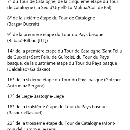
7
du Tour de Catalogne, de la cinquième étape du Tour
de Catalogne (La Seu d'Urgell>La Molina/Coll de Pal)
e
8
de la sixième étape du Tour de Catalogne
(Berga>Queralt)
e
9
de la première étape du Tour du Pays basque
(Bilbao>Bilbao [ITT])
e
14
de la première étape du Tour de Catalogne (Sant Feliu
de Guíxols>Sant Feliu de Guíxols), du Tour du Pays
basque, de la quatrième étape du Tour du Pays basque
(Galdakao>Galdakao)
e
16
de la sixième étape du Tour du Pays basque (Goizper-
Antzuola>Bergara)
e
17
de Liège-Bastogne-Liège
e
18
de la troisième étape du Tour du Pays basque
(Basauri>Basauri)
e
22
de la troisième étape du Tour de Catalogne (Mont-
roig del Camp>Vila-seca)