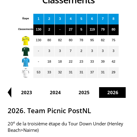
Étape
1
2
3
4
5
6
7
8
Classements
130
2
-
27
5
119
79
80
130
80
82
80
78
95
82
75
-
3
3
7
2
3
3
3
-
18
18
22
23
33
39
42
53
33
32
31
31
37
31
29
20
2023
2024
2025
2026
2026. Team Picnic PostNL
e
20
de la troisième étape du Tour Down Under (Henley
Beach>Nairne)