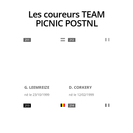
Les coureurs TEAM
PICNIC POSTNL
211
212
G. LEEMREIZE
D. CORKERY
né le 23/10/1999
né le 12/02/1999
213
214