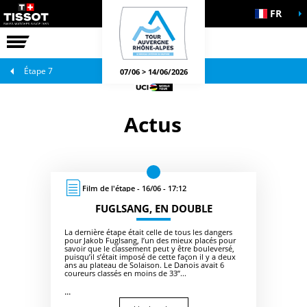
FR
LA COURSE
JEUX OFFICIELS
Étape 7
07/06 > 14/06/2026
Actus
Film de l'étape - 16/06 - 17:12
FUGLSANG, EN DOUBLE
La dernière étape était celle de tous les dangers
pour Jakob Fuglsang, l’un des mieux placés pour
savoir que le classement peut y être bouleversé,
puisqu’il s’était imposé de cette façon il y a deux
ans au plateau de Solaison. Le Danois avait 6
coureurs classés en moins de 33’’...
...