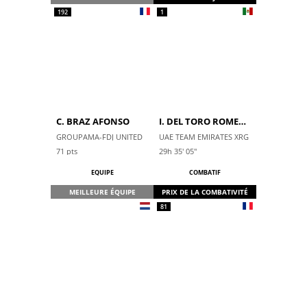
192
1
C. BRAZ AFONSO
I. DEL TORO ROMERO
GROUPAMA-FDJ UNITED
UAE TEAM EMIRATES XRG
71
pts
29h 35' 05''
EQUIPE
COMBATIF
MEILLEURE ÉQUIPE
PRIX DE LA COMBATIVITÉ
81