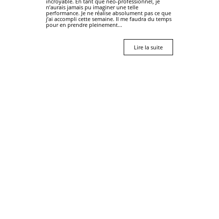
incroyable. En tant que néo-professionnel, je
n’aurais jamais pu imaginer une telle
performance. Je ne réalise absolument pas ce que
j’ai accompli cette semaine. Il me faudra du temps
pour en prendre pleinement...
Lire la suite