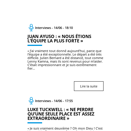
Interviews - 14/06 - 18:10
JUAN AYUSO : « NOUS ÉTIONS
L’ÉQUIPE LA PLUS FORTE »
« J’ai vraiment tout donné aujourd’hui, parce que
l’équipe a été exceptionnelle. Le départ a été très
difficile. Julien Bernard a été distancé, tout comme
Lenny Kamna, mais ils sont revenus pour m’aider.
C’était impressionnant et je suis extrêmement
fier...
Lire la suite
Interviews - 14/06 - 17:55
LUKE TUCKWELL : « NE PERDRE
QU’UNE SEULE PLACE EST ASSEZ
EXTRAORDINAIRE »
« Je suis vraiment deuxième ? Oh mon Dieu ! C’est