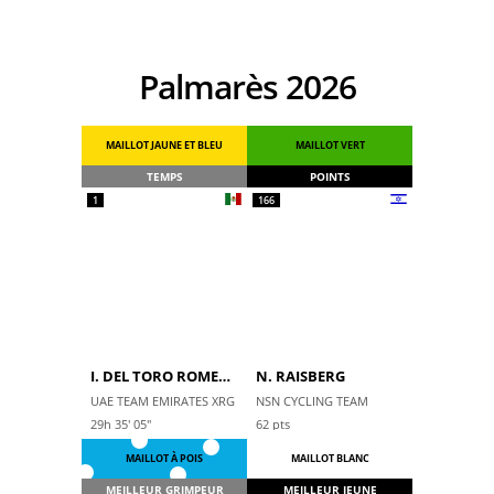
Palmarès 2026
MAILLOT JAUNE ET BLEU
MAILLOT VERT
TEMPS
POINTS
1
166
I. DEL TORO ROMERO
N. RAISBERG
UAE TEAM EMIRATES XRG
NSN CYCLING TEAM
29h 35' 05''
62
pts
MAILLOT À POIS
MAILLOT BLANC
MEILLEUR GRIMPEUR
MEILLEUR JEUNE